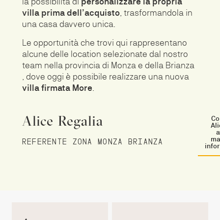
la possibilità di
personalizzare la propria
villa prima dell’acquisto
, trasformandola in
una casa davvero unica.
Le opportunità che trovi qui rappresentano
alcune delle location selezionate dal nostro
team nella provincia di Monza e della Brianza
, dove oggi è possibile realizzare una nuova
villa firmata More
.
Alice Regalia
Co
Al
a
ma
REFERENTE ZONA MONZA BRIANZA
info